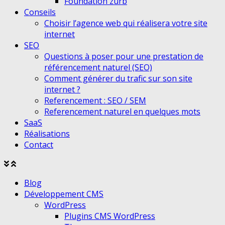
Foundation zurb
Conseils
Choisir l’agence web qui réalisera votre site
internet
SEO
Questions à poser pour une prestation de
référencement naturel (SEO)
Comment générer du trafic sur son site
internet ?
Referencement : SEO / SEM
Referencement naturel en quelques mots
SaaS
Réalisations
Contact
Agrandir
Réduire
le
le
Blog
menu
menu
Développement CMS
WordPress
Plugins CMS WordPress