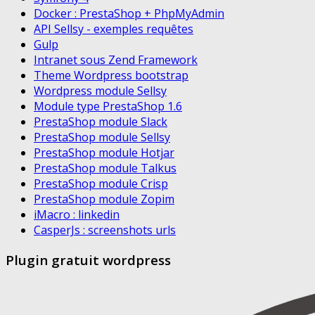
Docker : PrestaShop + PhpMyAdmin
API Sellsy - exemples requêtes
Gulp
Intranet sous Zend Framework
Theme Wordpress bootstrap
Wordpress module Sellsy
Module type PrestaShop 1.6
PrestaShop module Slack
PrestaShop module Sellsy
PrestaShop module Hotjar
PrestaShop module Talkus
PrestaShop module Crisp
PrestaShop module Zopim
iMacro : linkedin
CasperJs : screenshots urls
Plugin gratuit wordpress