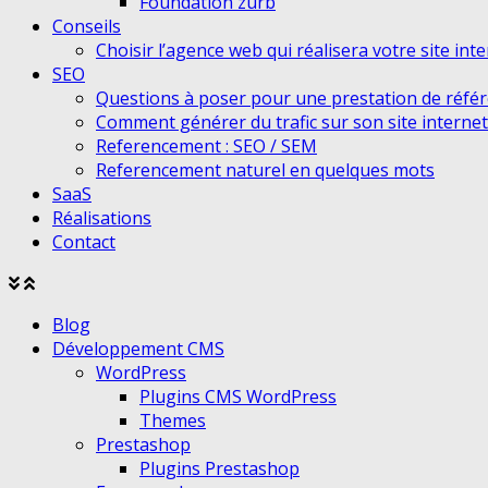
Foundation zurb
Conseils
Choisir l’agence web qui réalisera votre site int
SEO
Questions à poser pour une prestation de réfé
Comment générer du trafic sur son site internet
Referencement : SEO / SEM
Referencement naturel en quelques mots
SaaS
Réalisations
Contact
Agrandir
Réduire
le
le
Blog
menu
menu
Développement CMS
WordPress
Plugins CMS WordPress
Themes
Prestashop
Plugins Prestashop