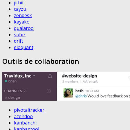
jitbit
cayzu
zendesk
kayako
qualaroo
subiz
drift
eloquant
Outils de collaboration
pivotaltracker
azendoo
kanbanchi
kanbantool