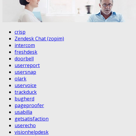
crisp
Zendesk Chat (zopim)
intercom
freshdesk
doorbell
userreport
usersnap
olark
uservoice
trackduck
bugherd
pageproofer
usabilla
getsatisfaction
userecho
visionhelpdesk