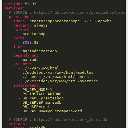
version:
"3.9"
services:
# SOURCE : https://hub.docker.com/r/prestashop/prest
prestashop:
image:
prestashop/prestashop:1.7-7.3-apache
restart:
always
networks:
-
prestashop
ports:
-
8080
:80
links:
-
mariadb:mariadb
depends_on:
-
mariadb
volumes:
-
./:/var/www/html
-
./modules:/var/www/html/modules
-
./themes:/var/www/html/themes
-
./override:/var/www/html/override
environment:
-
PS_DEV_MODE=1
-
PS_INSTALL_AUTO=0
-
DB_NAME=prestashop
-
DB_SERVER=mariadb
-
DB_USER=root
-
DB_PASSWD=mycustompassword
# SOURCE : https://hub.docker.com/_/mariadb
mariadb: