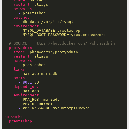
image:
mariadb
restart:
always
networks:
-
prestashop
volumes:
-
db_data:/var/lib/mysql
environment:
-
MYSQL_DATABASE=prestashop
-
MYSQL_ROOT_PASSWORD=mycustompassword
# SOURCE : https://hub.docker.com/_/phpmyadmin
phpmyadmin:
image:
phpmyadmin/phpmyadmin
restart:
always
networks:
-
prestashop
links:
-
mariadb:mariadb
ports:
-
8081
:80
depends_on:
-
mariadb
environment:
-
PMA_HOST=mariadb
-
PMA_USER=root
-
PMA_PASSWORD=mycustompassword
networks:
prestashop: