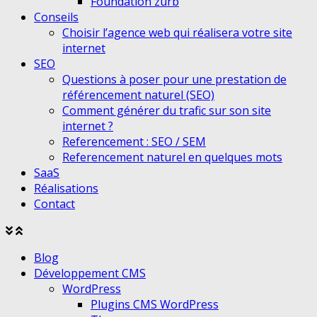
Foundation zurb
Conseils
Choisir l’agence web qui réalisera votre site
internet
SEO
Questions à poser pour une prestation de
référencement naturel (SEO)
Comment générer du trafic sur son site
internet ?
Referencement : SEO / SEM
Referencement naturel en quelques mots
SaaS
Réalisations
Contact
Agrandir
Réduire
le
le
Blog
menu
menu
Développement CMS
WordPress
Plugins CMS WordPress