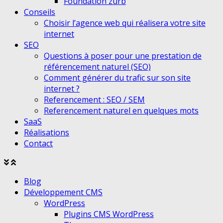
Foundation zurb
Conseils
Choisir l’agence web qui réalisera votre site
internet
SEO
Questions à poser pour une prestation de
référencement naturel (SEO)
Comment générer du trafic sur son site
internet ?
Referencement : SEO / SEM
Referencement naturel en quelques mots
SaaS
Réalisations
Contact
Agrandir
Réduire
le
le
Blog
menu
menu
Développement CMS
WordPress
Plugins CMS WordPress