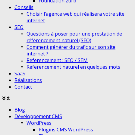
Foundation zurb
Conseils
Choisir l’agence web qui réalisera votre site
internet
SEO
Questions à poser pour une prestation de
référencement naturel (SEO)
Comment générer du trafic sur son site
internet ?
Referencement : SEO / SEM
Referencement naturel en quelques mots
SaaS
Réalisations
Contact
Agrandir
Réduire
le
le
Blog
menu
menu
Développement CMS
WordPress
Plugins CMS WordPress