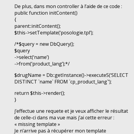
De plus, dans mon controller à l’aide de ce code :
public function initContent()
{
parent::initContent();
$this->setTemplate(‘posologie.tpl’);
/*$query = new DbQuery();
$query
->select(‘name’)
->from(‘product_lang’);*/
$drugName = Db::getInstance()->executeS(‘SELECT
DISTINCT `name` FROM `cp_product_lang`’);
return $this->render();
}
j’effectue une requete et je veux afficher le résultat
de celle-ci dans ma vue mais j’ai cette erreur :
« missing template »
Je n’arrive pas à récupérer mon template