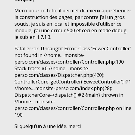
Merci pour ce tuto, il permet de mieux appréhender
la construction des pages, par contre j’ai un gros
soucis, je suis en local et impossible d’utiliser ce
module, j’ai une erreur 500 et ceci en mode debug,
je suis en 1.7.1.3.
Fatal error: Uncaught Error: Class ‘EeweeController’
not found in //home….monsite-
perso.com/classes/controller/Controller.php:190
Stack trace: #0 //home….monsite-
perso.com/classes/Dispatcher.php(420):
ControllerCore::getController(‘EeweeController’) #1
//home….monsite-perso.com/index.php(28):
DispatcherCore->dispatch() #2 {main} thrown in
//home….monsite-
perso.com/classes/controller/Controller.php on line
190
Si quelqu’un à une idée. merci