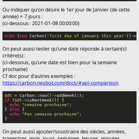
Ou indiquer qu’on désire le 1er jour de Janvier (de cette
année) + 7 jours :
(ci-dessous : 2021-01-08 00:00:00)
echo
 (
new
 Carbon(
'first day of january this year'
))->m
On peut aussi tester qu’une date réponde à certain(s)
critère(s) :
(ci-dessous, qu’une date est bien pour la semaine
prochaine)
Cf doc pour d’autres exemples :
https://carbon.nesbot.com/docs/#api-comparison
$dt
 = Carbon::now()->addWeek(
1
if
 (
$dt
->isNextWeek()) {

echo
"semaine prochaine"
;

} 
else
 {

echo
"Pas semaine prochaine"
;

}
On peut aussi ajouter/soustraire des siècles, années,
trimestres, mois, jours, semaines, heures, minutes,