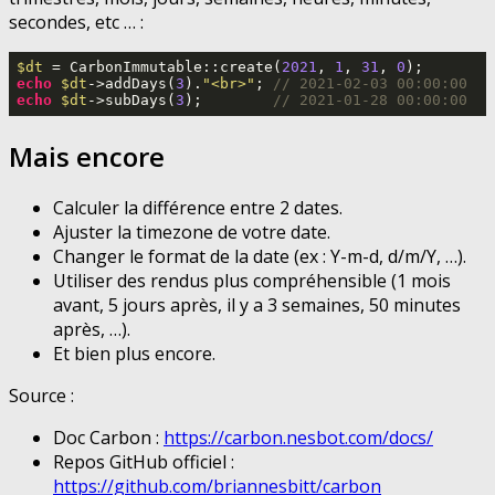
secondes, etc … :
$dt
 = CarbonImmutable::create(
2021
, 
1
, 
31
, 
0
echo
$dt
->addDays(
3
).
"<br>"
; 
// 2021-02-03 00:00:00
echo
$dt
->subDays(
3
);        
// 2021-01-28 00:00:00
Mais encore
Calculer la différence entre 2 dates.
Ajuster la timezone de votre date.
Changer le format de la date (ex : Y-m-d, d/m/Y, …).
Utiliser des rendus plus compréhensible (1 mois
avant, 5 jours après, il y a 3 semaines, 50 minutes
après, …).
Et bien plus encore.
Source :
Doc Carbon :
https://carbon.nesbot.com/docs/
Repos GitHub officiel :
https://github.com/briannesbitt/carbon