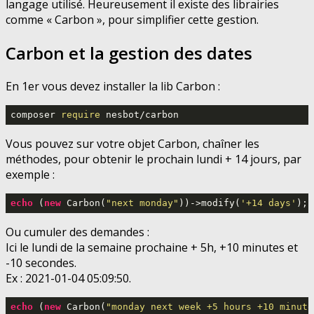
langage utilisé. Heureusement il existe des librairies
comme « Carbon », pour simplifier cette gestion.
Carbon et la gestion des dates
En 1er vous devez installer la lib Carbon :
composer 
require
 nesbot/carbon
Vous pouvez sur votre objet Carbon, chaîner les
méthodes, pour obtenir le prochain lundi + 14 jours, par
exemple :
echo
 (
new
 Carbon(
"next monday"
))->modify(
'+14 days'
);
Ou cumuler des demandes :
Ici le lundi de la semaine prochaine + 5h, +10 minutes et
-10 secondes.
Ex : 2021-01-04 05:09:50.
echo
 (
new
 Carbon(
"monday next week +5 hours +10 minute