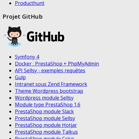
Producthunt
Projet GitHub
Symfony 4
Docker : PrestaShop + PhpMyAdmin
API Sellsy - exemples requêtes
Gulp
Intranet sous Zend Framework
Theme Wordpress bootstrap
Wordpress module Sellsy
Module type PrestaShop 1.6
PrestaShop module Slack
PrestaShop module Sellsy
PrestaShop module Hotjar
PrestaShop module Talkus
PrestaShop module Crisp