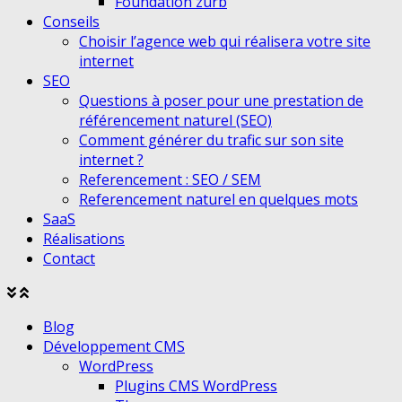
Foundation zurb
Conseils
Choisir l’agence web qui réalisera votre site
internet
SEO
Questions à poser pour une prestation de
référencement naturel (SEO)
Comment générer du trafic sur son site
internet ?
Referencement : SEO / SEM
Referencement naturel en quelques mots
SaaS
Réalisations
Contact
Agrandir
Réduire
le
le
Blog
menu
menu
Développement CMS
WordPress
Plugins CMS WordPress