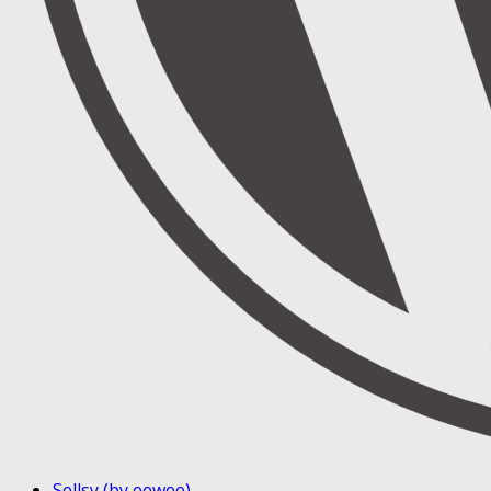
Sellsy (by eewee)