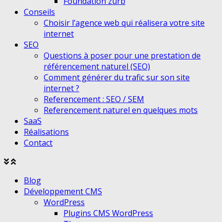
Foundation zurb
Conseils
Choisir l’agence web qui réalisera votre site
internet
SEO
Questions à poser pour une prestation de
référencement naturel (SEO)
Comment générer du trafic sur son site
internet ?
Referencement : SEO / SEM
Referencement naturel en quelques mots
SaaS
Réalisations
Contact
Agrandir
Réduire
le
le
Blog
menu
menu
Développement CMS
WordPress
Plugins CMS WordPress