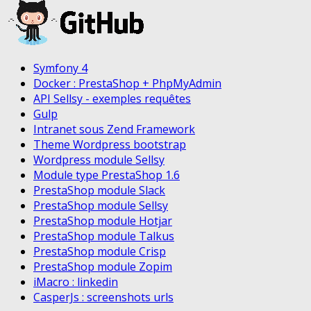
Symfony 4
Docker : PrestaShop + PhpMyAdmin
API Sellsy - exemples requêtes
Gulp
Intranet sous Zend Framework
Theme Wordpress bootstrap
Wordpress module Sellsy
Module type PrestaShop 1.6
PrestaShop module Slack
PrestaShop module Sellsy
PrestaShop module Hotjar
PrestaShop module Talkus
PrestaShop module Crisp
PrestaShop module Zopim
iMacro : linkedin
CasperJs : screenshots urls