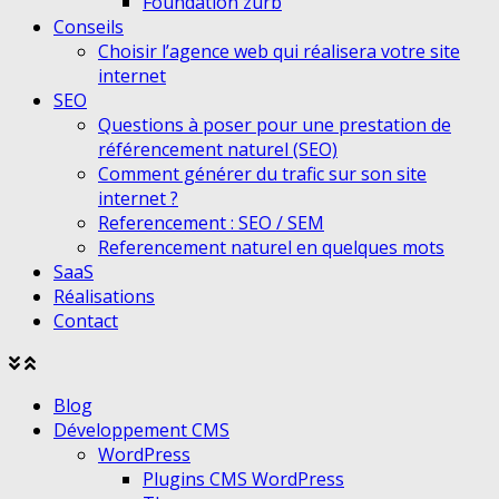
Foundation zurb
Conseils
Choisir l’agence web qui réalisera votre site
internet
SEO
Questions à poser pour une prestation de
référencement naturel (SEO)
Comment générer du trafic sur son site
internet ?
Referencement : SEO / SEM
Referencement naturel en quelques mots
SaaS
Réalisations
Contact
Agrandir
Réduire
le
le
Blog
menu
menu
Développement CMS
WordPress
Plugins CMS WordPress