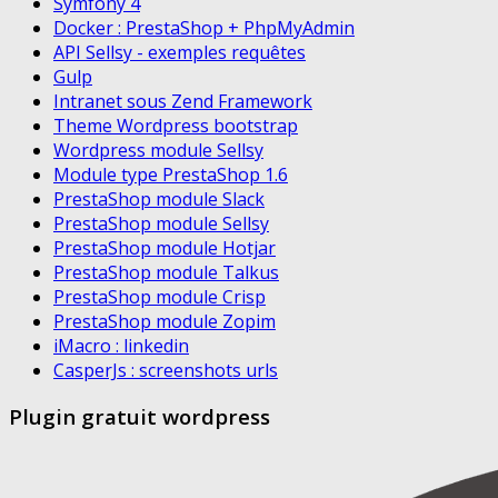
Symfony 4
Docker : PrestaShop + PhpMyAdmin
API Sellsy - exemples requêtes
Gulp
Intranet sous Zend Framework
Theme Wordpress bootstrap
Wordpress module Sellsy
Module type PrestaShop 1.6
PrestaShop module Slack
PrestaShop module Sellsy
PrestaShop module Hotjar
PrestaShop module Talkus
PrestaShop module Crisp
PrestaShop module Zopim
iMacro : linkedin
CasperJs : screenshots urls
Plugin gratuit wordpress