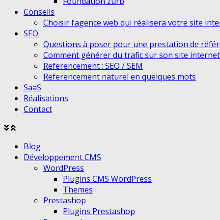
Foundation zurb
Conseils
Choisir l’agence web qui réalisera votre site int
SEO
Questions à poser pour une prestation de réfé
Comment générer du trafic sur son site internet
Referencement : SEO / SEM
Referencement naturel en quelques mots
SaaS
Réalisations
Contact
Agrandir
Réduire
le
le
Blog
menu
menu
Développement CMS
WordPress
Plugins CMS WordPress
Themes
Prestashop
Plugins Prestashop