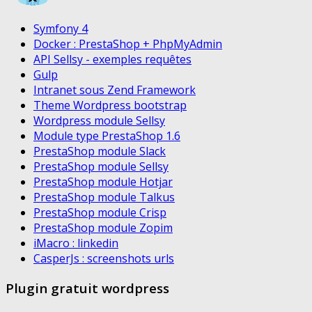
Symfony 4
Docker : PrestaShop + PhpMyAdmin
API Sellsy - exemples requêtes
Gulp
Intranet sous Zend Framework
Theme Wordpress bootstrap
Wordpress module Sellsy
Module type PrestaShop 1.6
PrestaShop module Slack
PrestaShop module Sellsy
PrestaShop module Hotjar
PrestaShop module Talkus
PrestaShop module Crisp
PrestaShop module Zopim
iMacro : linkedin
CasperJs : screenshots urls
Plugin gratuit wordpress