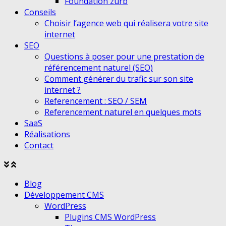
Foundation zurb
Conseils
Choisir l’agence web qui réalisera votre site
internet
SEO
Questions à poser pour une prestation de
référencement naturel (SEO)
Comment générer du trafic sur son site
internet ?
Referencement : SEO / SEM
Referencement naturel en quelques mots
SaaS
Réalisations
Contact
Agrandir
Réduire
le
le
Blog
menu
menu
Développement CMS
WordPress
Plugins CMS WordPress