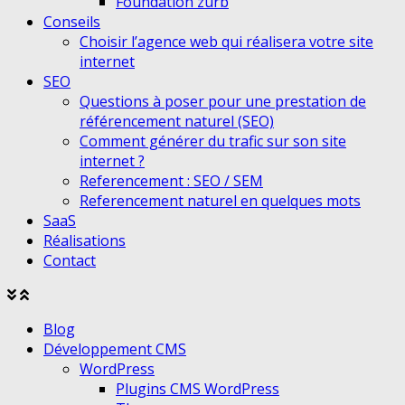
Foundation zurb
Conseils
Choisir l’agence web qui réalisera votre site
internet
SEO
Questions à poser pour une prestation de
référencement naturel (SEO)
Comment générer du trafic sur son site
internet ?
Referencement : SEO / SEM
Referencement naturel en quelques mots
SaaS
Réalisations
Contact
Agrandir
Réduire
le
le
Blog
menu
menu
Développement CMS
WordPress
Plugins CMS WordPress