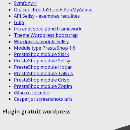
Symfony 4
Docker : PrestaShop + PhpMyAdmin
API Sellsy - exemples requêtes
Gulp
Intranet sous Zend Framework
Theme Wordpress bootstrap
Wordpress module Sellsy
Module type PrestaShop 1.6
PrestaShop module Slack
PrestaShop module Sellsy
PrestaShop module Hotjar
PrestaShop module Talkus
PrestaShop module Crisp
PrestaShop module Zopim
iMacro : linkedin
CasperJs : screenshots urls
Plugin gratuit wordpress