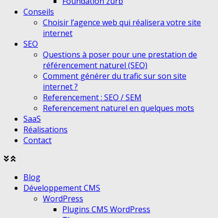
Foundation zurb
Conseils
Choisir l’agence web qui réalisera votre site
internet
SEO
Questions à poser pour une prestation de
référencement naturel (SEO)
Comment générer du trafic sur son site
internet ?
Referencement : SEO / SEM
Referencement naturel en quelques mots
SaaS
Réalisations
Contact
Agrandir
Réduire
le
le
Blog
menu
menu
Développement CMS
WordPress
Plugins CMS WordPress