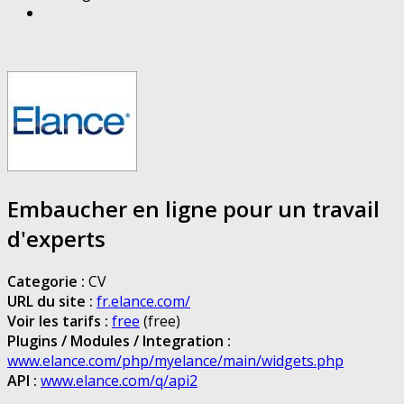
Embaucher en ligne pour un travail
d'experts
Categorie :
CV
URL du site :
fr.elance.com/
Voir les tarifs :
free
(free)
Plugins / Modules / Integration :
www.elance.com/php/myelance/main/widgets.php
API :
www.elance.com/q/api2