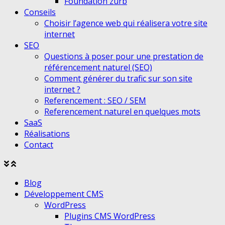
Foundation zurb
Conseils
Choisir l’agence web qui réalisera votre site
internet
SEO
Questions à poser pour une prestation de
référencement naturel (SEO)
Comment générer du trafic sur son site
internet ?
Referencement : SEO / SEM
Referencement naturel en quelques mots
SaaS
Réalisations
Contact
Agrandir
Réduire
le
le
Blog
menu
menu
Développement CMS
WordPress
Plugins CMS WordPress