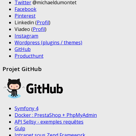
Twitter
@michaeldumontet
Facebook
Pinterest
Linkedin (
Profil
)
Viadeo (
Profil
)
Instagram
Wordpress (plugins / themes)
GitHub
Producthunt
Projet GitHub
Symfony 4
Docker : PrestaShop + PhpMyAdmin
API Sellsy - exemples requêtes
Gulp
Intranet sous Zend Framework