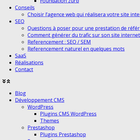
Foundation zurb
Conseils
Choisir l’agence web qui réalisera votre site int
SEO
Questions à poser pour une prestation de réfé
Comment générer du trafic sur son site internet
Referencement : SEO / SEM
Referencement naturel en quelques mots
SaaS
Réalisations
Contact
Agrandir
Réduire
le
le
Blog
menu
menu
Développement CMS
WordPress
Plugins CMS WordPress
Themes
Prestashop
Plugins Prestashop