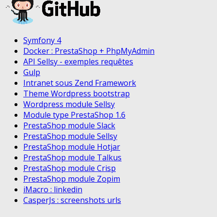
Symfony 4
Docker : PrestaShop + PhpMyAdmin
API Sellsy - exemples requêtes
Gulp
Intranet sous Zend Framework
Theme Wordpress bootstrap
Wordpress module Sellsy
Module type PrestaShop 1.6
PrestaShop module Slack
PrestaShop module Sellsy
PrestaShop module Hotjar
PrestaShop module Talkus
PrestaShop module Crisp
PrestaShop module Zopim
iMacro : linkedin
CasperJs : screenshots urls