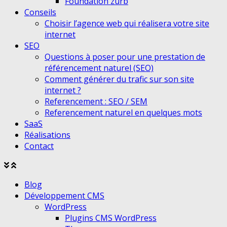
Foundation zurb
Conseils
Choisir l’agence web qui réalisera votre site
internet
SEO
Questions à poser pour une prestation de
référencement naturel (SEO)
Comment générer du trafic sur son site
internet ?
Referencement : SEO / SEM
Referencement naturel en quelques mots
SaaS
Réalisations
Contact
Agrandir
Réduire
le
le
Blog
menu
menu
Développement CMS
WordPress
Plugins CMS WordPress