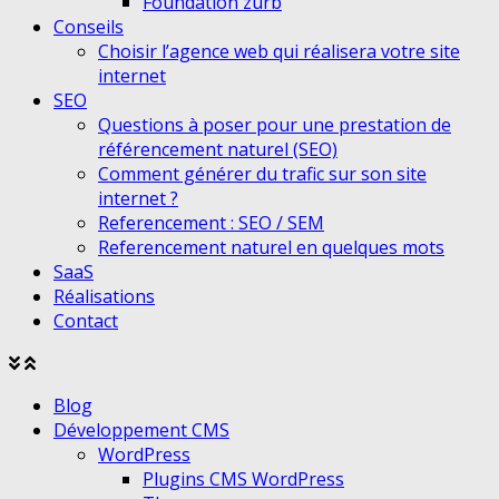
Foundation zurb
Conseils
Choisir l’agence web qui réalisera votre site
internet
SEO
Questions à poser pour une prestation de
référencement naturel (SEO)
Comment générer du trafic sur son site
internet ?
Referencement : SEO / SEM
Referencement naturel en quelques mots
SaaS
Réalisations
Contact
Agrandir
Réduire
le
le
Blog
menu
menu
Développement CMS
WordPress
Plugins CMS WordPress