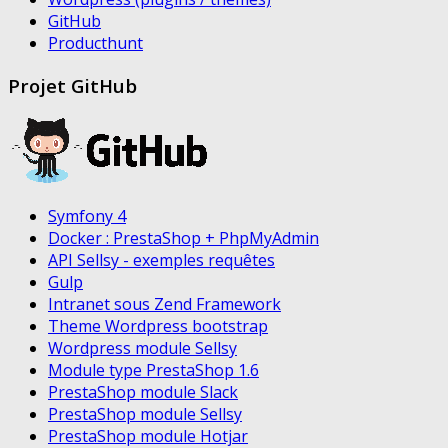
GitHub
Producthunt
Projet GitHub
Symfony 4
Docker : PrestaShop + PhpMyAdmin
API Sellsy - exemples requêtes
Gulp
Intranet sous Zend Framework
Theme Wordpress bootstrap
Wordpress module Sellsy
Module type PrestaShop 1.6
PrestaShop module Slack
PrestaShop module Sellsy
PrestaShop module Hotjar