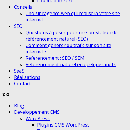
Foundation zurb
Conseils
Choisir l’agence web qui réalisera votre site
internet
SEO
Questions à poser pour une prestation de
référencement naturel (SEO)
Comment générer du trafic sur son site
internet ?
Referencement : SEO / SEM
Referencement naturel en quelques mots
SaaS
Réalisations
Contact
Agrandir
Réduire
le
le
Blog
menu
menu
Développement CMS
WordPress
Plugins CMS WordPress