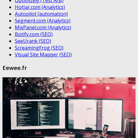
Optimizely (Test A/B)
HotJar.com (Analytics)
Autopilot (automation)
Segment.com (Analytics)
MixPanel.com (Analytics)
Botify.com (SEO)
SeeUrank (SEO)
ScreamingFrog (SEO)
Visual Site Mapper (SEO)
Eewee.fr