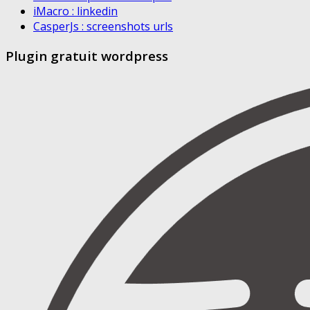
iMacro : linkedin
CasperJs : screenshots urls
Plugin gratuit wordpress