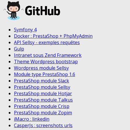
Symfony 4
Docker : PrestaShop + PhpMyAdmin
API Sellsy - exemples requêtes
Gulp
Intranet sous Zend Framework
Theme Wordpress bootstrap
Wordpress module Sellsy
Module type PrestaShop 1.6
PrestaShop module Slack
PrestaShop module Sellsy
PrestaShop module Hotjar
PrestaShop module Talkus
PrestaShop module Crisp
PrestaShop module Zopim
iMacro : linkedin
CasperJs : screenshots urls