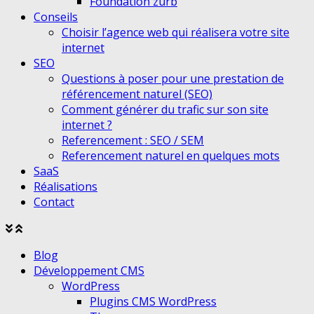
Foundation zurb
Conseils
Choisir l’agence web qui réalisera votre site
internet
SEO
Questions à poser pour une prestation de
référencement naturel (SEO)
Comment générer du trafic sur son site
internet ?
Referencement : SEO / SEM
Referencement naturel en quelques mots
SaaS
Réalisations
Contact
Agrandir
Réduire
le
le
Blog
menu
menu
Développement CMS
WordPress
Plugins CMS WordPress