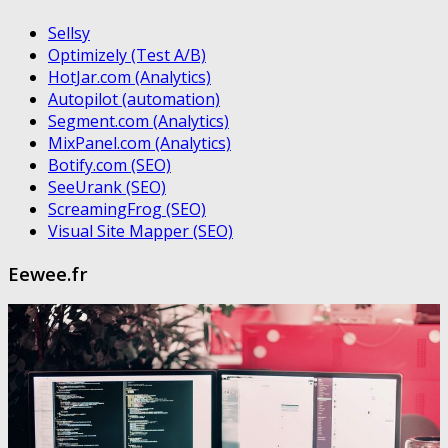
Sellsy
Optimizely (Test A/B)
HotJar.com (Analytics)
Autopilot (automation)
Segment.com (Analytics)
MixPanel.com (Analytics)
Botify.com (SEO)
SeeUrank (SEO)
ScreamingFrog (SEO)
Visual Site Mapper (SEO)
Eewee.fr