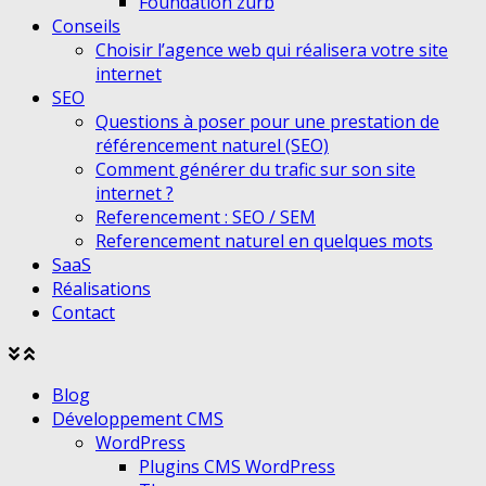
Foundation zurb
Conseils
Choisir l’agence web qui réalisera votre site
internet
SEO
Questions à poser pour une prestation de
référencement naturel (SEO)
Comment générer du trafic sur son site
internet ?
Referencement : SEO / SEM
Referencement naturel en quelques mots
SaaS
Réalisations
Contact
Agrandir
Réduire
le
le
Blog
menu
menu
Développement CMS
WordPress
Plugins CMS WordPress