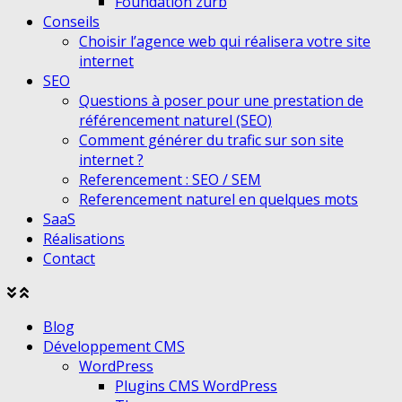
Foundation zurb
Conseils
Choisir l’agence web qui réalisera votre site
internet
SEO
Questions à poser pour une prestation de
référencement naturel (SEO)
Comment générer du trafic sur son site
internet ?
Referencement : SEO / SEM
Referencement naturel en quelques mots
SaaS
Réalisations
Contact
Agrandir
Réduire
le
le
Blog
menu
menu
Développement CMS
WordPress
Plugins CMS WordPress