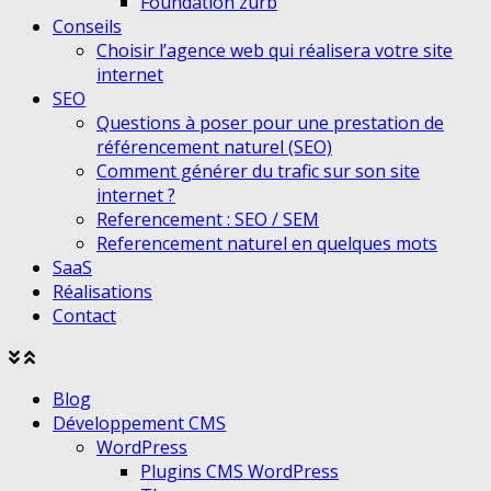
Foundation zurb
Conseils
Choisir l’agence web qui réalisera votre site
internet
SEO
Questions à poser pour une prestation de
référencement naturel (SEO)
Comment générer du trafic sur son site
internet ?
Referencement : SEO / SEM
Referencement naturel en quelques mots
SaaS
Réalisations
Contact
Agrandir
Réduire
le
le
Blog
menu
menu
Développement CMS
WordPress
Plugins CMS WordPress