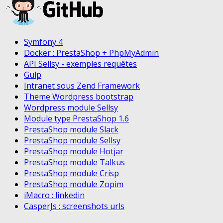
Symfony 4
Docker : PrestaShop + PhpMyAdmin
API Sellsy - exemples requêtes
Gulp
Intranet sous Zend Framework
Theme Wordpress bootstrap
Wordpress module Sellsy
Module type PrestaShop 1.6
PrestaShop module Slack
PrestaShop module Sellsy
PrestaShop module Hotjar
PrestaShop module Talkus
PrestaShop module Crisp
PrestaShop module Zopim
iMacro : linkedin
CasperJs : screenshots urls