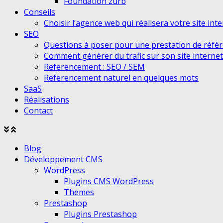
Foundation zurb
Conseils
Choisir l’agence web qui réalisera votre site int
SEO
Questions à poser pour une prestation de réfé
Comment générer du trafic sur son site internet
Referencement : SEO / SEM
Referencement naturel en quelques mots
SaaS
Réalisations
Contact
Agrandir
Réduire
le
le
Blog
menu
menu
Développement CMS
WordPress
Plugins CMS WordPress
Themes
Prestashop
Plugins Prestashop