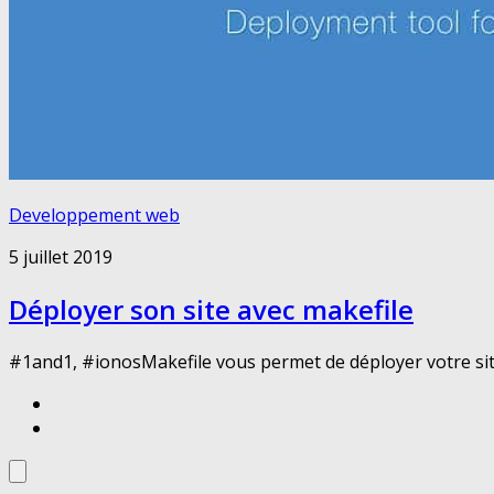
Developpement web
5 juillet 2019
Déployer son site avec makefile
#1and1, #ionosMakefile vous permet de déployer votre site