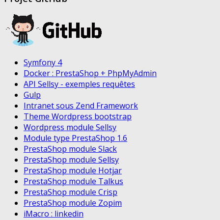
Symfony 4
Docker : PrestaShop + PhpMyAdmin
API Sellsy - exemples requêtes
Gulp
Intranet sous Zend Framework
Theme Wordpress bootstrap
Wordpress module Sellsy
Module type PrestaShop 1.6
PrestaShop module Slack
PrestaShop module Sellsy
PrestaShop module Hotjar
PrestaShop module Talkus
PrestaShop module Crisp
PrestaShop module Zopim
iMacro : linkedin