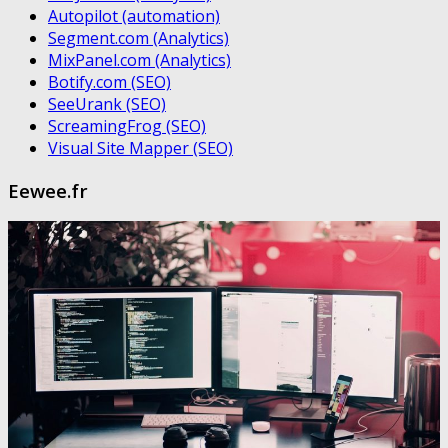
Autopilot (automation)
Segment.com (Analytics)
MixPanel.com (Analytics)
Botify.com (SEO)
SeeUrank (SEO)
ScreamingFrog (SEO)
Visual Site Mapper (SEO)
Eewee.fr