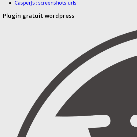
CasperJs : screenshots urls
Plugin gratuit wordpress