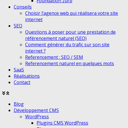
Foundation zurb
Conseils
Choisir l’agence web qui réalisera votre site
internet
SEO
Questions à poser pour une prestation de
référencement naturel (SEO)
Comment générer du trafic sur son site
internet ?
Referencement : SEO / SEM
Referencement naturel en quelques mots
SaaS
Réalisations
Contact
Agrandir
Réduire
le
le
Blog
menu
menu
Développement CMS
WordPress
Plugins CMS WordPress