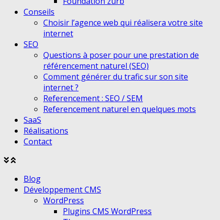
Foundation zurb
Conseils
Choisir l’agence web qui réalisera votre site
internet
SEO
Questions à poser pour une prestation de
référencement naturel (SEO)
Comment générer du trafic sur son site
internet ?
Referencement : SEO / SEM
Referencement naturel en quelques mots
SaaS
Réalisations
Contact
Agrandir
Réduire
le
le
Blog
menu
menu
Développement CMS
WordPress
Plugins CMS WordPress