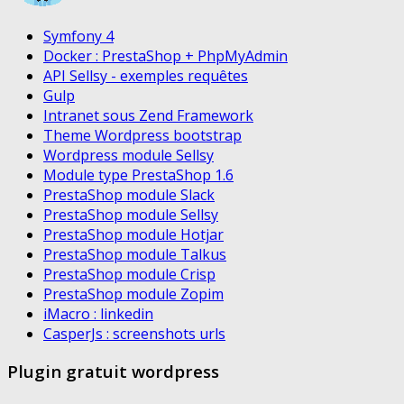
Symfony 4
Docker : PrestaShop + PhpMyAdmin
API Sellsy - exemples requêtes
Gulp
Intranet sous Zend Framework
Theme Wordpress bootstrap
Wordpress module Sellsy
Module type PrestaShop 1.6
PrestaShop module Slack
PrestaShop module Sellsy
PrestaShop module Hotjar
PrestaShop module Talkus
PrestaShop module Crisp
PrestaShop module Zopim
iMacro : linkedin
CasperJs : screenshots urls
Plugin gratuit wordpress