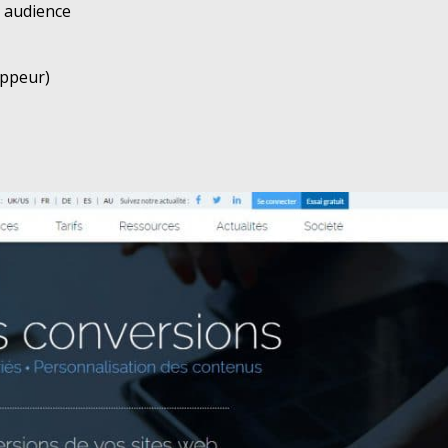
e audience
oppeur)