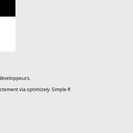
 développeurs.
tement via optimizely. Simple !!!