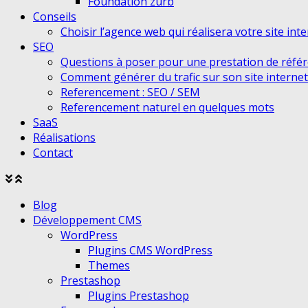
Foundation zurb
Conseils
Choisir l’agence web qui réalisera votre site int
SEO
Questions à poser pour une prestation de réfé
Comment générer du trafic sur son site internet
Referencement : SEO / SEM
Referencement naturel en quelques mots
SaaS
Réalisations
Contact
Agrandir
Réduire
le
le
Blog
menu
menu
Développement CMS
WordPress
Plugins CMS WordPress
Themes
Prestashop
Plugins Prestashop