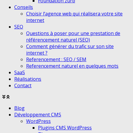
Foundation zurb
Conseils
Choisir l’agence web qui réalisera votre site
internet
SEO
Questions à poser pour une prestation de
référencement naturel (SEO)
Comment générer du trafic sur son site
internet ?
Referencement : SEO / SEM
Referencement naturel en quelques mots
SaaS
Réalisations
Contact
Agrandir
Réduire
le
le
Blog
menu
menu
Développement CMS
WordPress
Plugins CMS WordPress