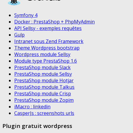
Symfony 4
Docker : PrestaShop + PhpMyAdmin
API Sellsy - exemples requêtes
Gulp
Intranet sous Zend Framework
Theme Wordpress bootstrap
Wordpress module Sellsy
Module type PrestaShop 1.6
PrestaShop module Slack
PrestaShop module Sellsy
PrestaShop module Hotjar
PrestaShop module Talkus
PrestaShop module Crisp
PrestaShop module Zopim
iMacro : linkedin
CasperJs : screenshots urls
Plugin gratuit wordpress