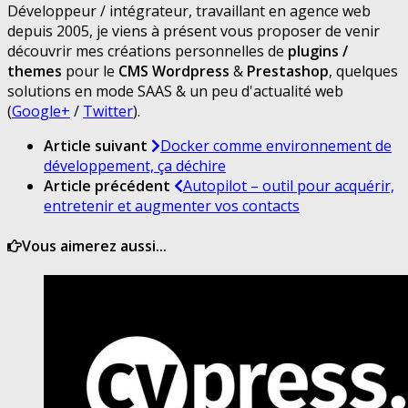
Développeur / intégrateur, travaillant en agence web
depuis 2005, je viens à présent vous proposer de venir
découvrir mes créations personnelles de
plugins /
themes
pour le
CMS Wordpress
&
Prestashop
, quelques
solutions en mode SAAS & un peu d'actualité web
(
Google+
/
Twitter
).
Article suivant
Docker comme environnement de
développement, ça déchire
Article précédent
Autopilot – outil pour acquérir,
entretenir et augmenter vos contacts
Vous aimerez aussi...