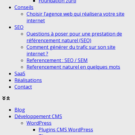
Foundation zurb
Conseils
Choisir l’agence web qui réalisera votre site
internet
SEO
Questions à poser pour une prestation de
référencement naturel (SEO)
Comment générer du trafic sur son site
internet ?
Referencement : SEO / SEM
Referencement naturel en quelques mots
SaaS
Réalisations
Contact
Agrandir
Réduire
le
le
Blog
menu
menu
Développement CMS
WordPress
Plugins CMS WordPress