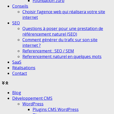
Foundation zurb
Conseils
Choisir l’agence web qui réalisera votre site
internet
SEO
Questions à poser pour une prestation de
référencement naturel (SEO)
Comment générer du trafic sur son site
internet ?
Referencement : SEO / SEM
Referencement naturel en quelques mots
SaaS
Réalisations
Contact
Agrandir
Réduire
le
le
Blog
menu
menu
Développement CMS
WordPress
Plugins CMS WordPress