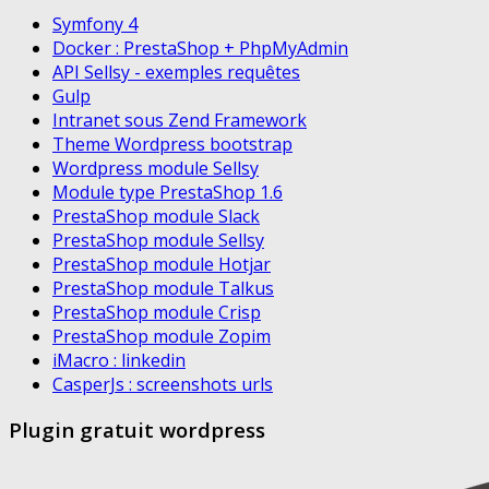
Symfony 4
Docker : PrestaShop + PhpMyAdmin
API Sellsy - exemples requêtes
Gulp
Intranet sous Zend Framework
Theme Wordpress bootstrap
Wordpress module Sellsy
Module type PrestaShop 1.6
PrestaShop module Slack
PrestaShop module Sellsy
PrestaShop module Hotjar
PrestaShop module Talkus
PrestaShop module Crisp
PrestaShop module Zopim
iMacro : linkedin
CasperJs : screenshots urls
Plugin gratuit wordpress