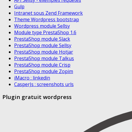
API Sellsy - exemples requêtes
Gulp
Intranet sous Zend Framework
Theme Wordpress bootstrap
Wordpress module Sellsy
Module type PrestaShop 1.6
PrestaShop module Slack
PrestaShop module Sellsy
PrestaShop module Hotjar
PrestaShop module Talkus
PrestaShop module Crisp
PrestaShop module Zopim
iMacro : linkedin
CasperJs : screenshots urls
Plugin gratuit wordpress