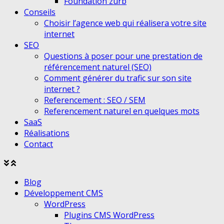
Foundation zurb
Conseils
Choisir l’agence web qui réalisera votre site
internet
SEO
Questions à poser pour une prestation de
référencement naturel (SEO)
Comment générer du trafic sur son site
internet ?
Referencement : SEO / SEM
Referencement naturel en quelques mots
SaaS
Réalisations
Contact
Agrandir
Réduire
le
le
Blog
menu
menu
Développement CMS
WordPress
Plugins CMS WordPress